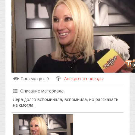
0
Просмотры
: 0
Анекдот от звезды
Описание материала
:
Лера долго вспоминала, вспомнила, но рассказать
не смогла.