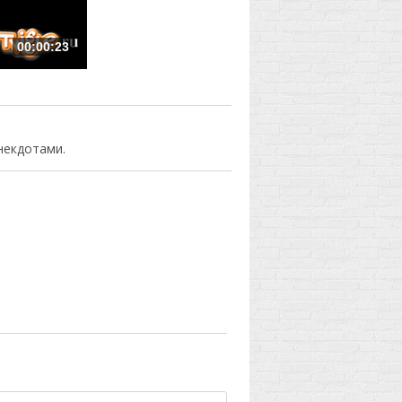
00:00:23
некдотами.