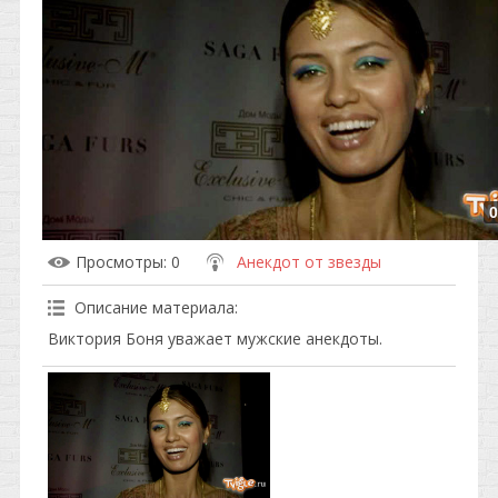
0
Просмотры
: 0
Анекдот от звезды
Описание материала
:
Виктория Боня уважает мужские анекдоты.