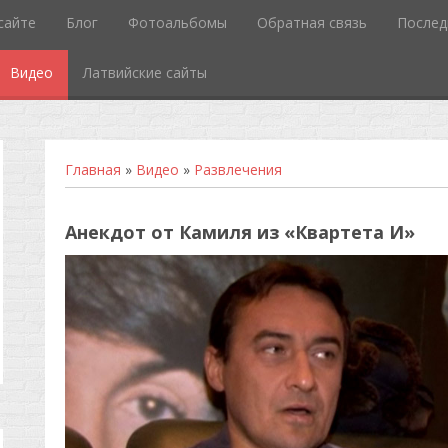
сайте
Блог
Фотоальбомы
Обратная связь
Послед
Видео
Латвийские сайты
Главная
»
Видео
»
Развлечения
Анекдот от Камиля из «Квартета И»