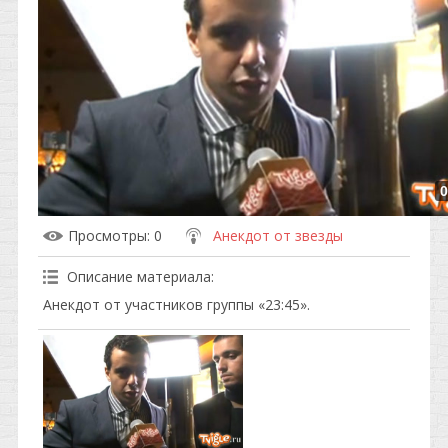
0
Просмотры
: 0
Анекдот от звезды
Описание материала
:
Анекдот от участников группы «23:45».