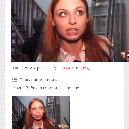
0
Просмотры
: 0
Новости звезд
Описание материала
:
Ирина Забияка готовится к весне.