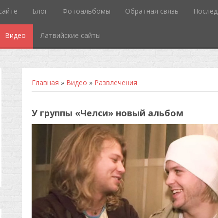
сайте
Блог
Фотоальбомы
Обратная связь
Послед
Видео
Латвийские сайты
Главная
»
Видео
»
Развлечения
У группы «Челси» новый альбом