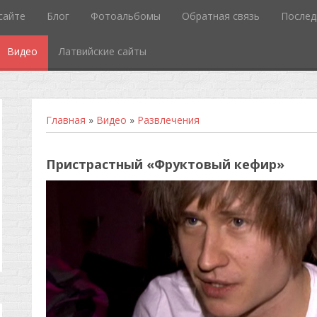
сайте
Блог
Фотоальбомы
Обратная связь
Послед
Видео
Латвийские сайты
Главная
»
Видео
»
Развлечения
Пристрастный «Фруктовый кефир»