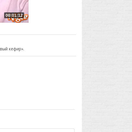
00:01:12
вый кефир».