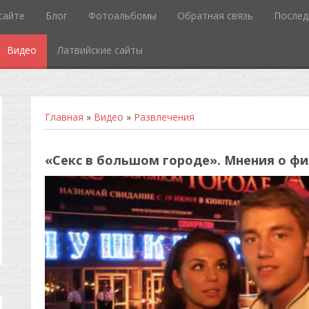
сайте
Блог
Фотоальбомы
Обратная связь
Послед
Видео
Латвийские сайты
Главная
»
Видео
»
Развлечения
«Секс в большом городе». Мнения о ф