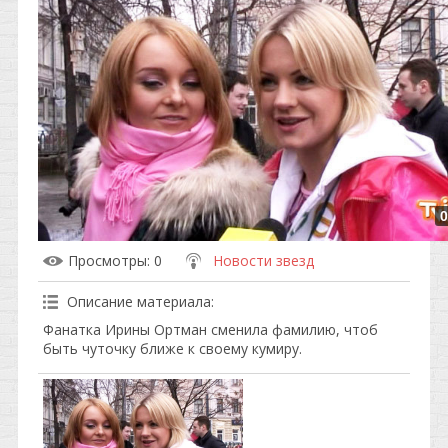
0
Просмотры
: 0
Новости звезд
Описание материала
:
Фанатка Ирины Ортман сменила фамилию, чтоб
быть чуточку ближе к своему кумиру.