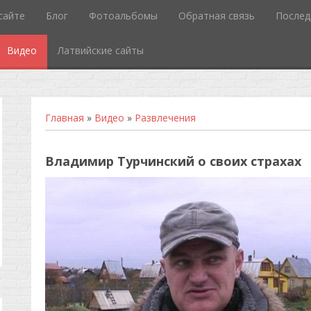
сайте
Блог
Фотоальбомы
Обратная связь
Послед
Видео
Латвийские сайты
Главная
»
Видео
»
Развлечения
Владимир Турчинский о своих страхах