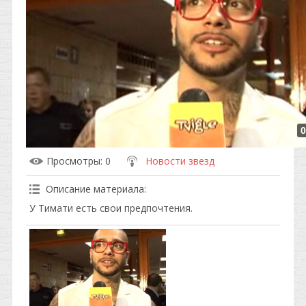
0
Просмотры
: 0
Новости звезд
Описание материала
:
У Тимати есть свои предпочтения.