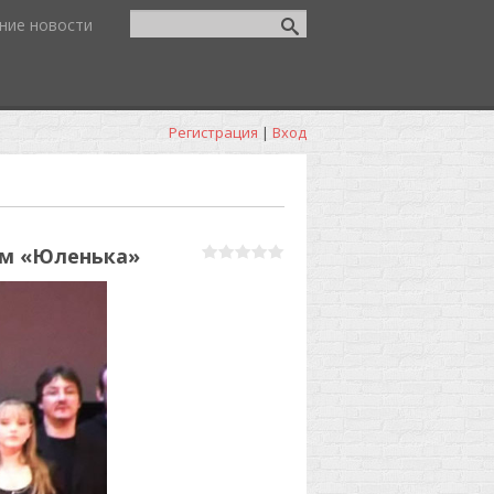
ние новости
Регистрация
|
Вход
ьм «Юленька»