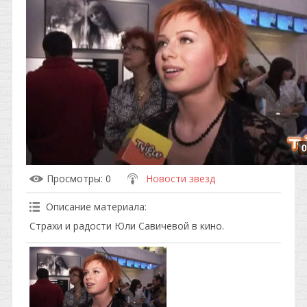
0
Просмотры
: 0
Новости звезд
Описание материала
:
Страхи и радости Юли Савичевой в кино.