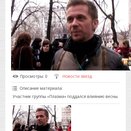
0
Просмотры
: 0
Новости звезд
Описание материала
:
Участник группы «Плазма» поддался влиянию весны.