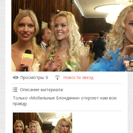
0
Просмотры
: 0
Новости звезд
Описание материала
:
Только «Мобильные Блондинки» откроют нам всю
правду.