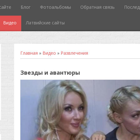
сайте
Блог
Фотоальбомы
Обратная связь
Послед
Видео
Латвийские сайты
Главная
»
Видео
»
Развлечения
Звезды и авантюры