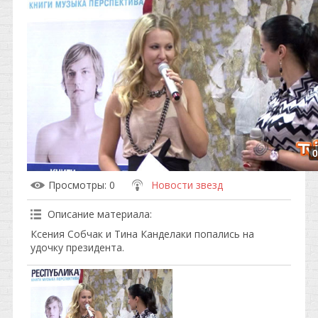
0
Просмотры
: 0
Новости звезд
Описание материала
:
Ксения Собчак и Тина Канделаки попались на
удочку президента.