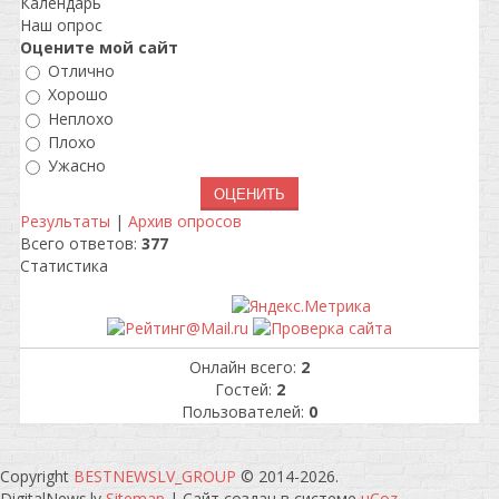
Календарь
Наш опрос
Оцените мой сайт
Отлично
Хорошо
Неплохо
Плохо
Ужасно
Результаты
|
Архив опросов
Всего ответов:
377
Статистика
Онлайн всего:
2
Гостей:
2
Пользователей:
0
Copyright
BESTNEWSLV_GROUP
© 2014-2026
.
DigitalNews.lv
Sitemap
|
Сайт создан в системе
uCoz