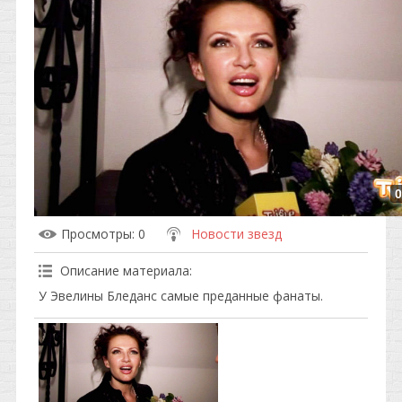
0
Просмотры
: 0
Новости звезд
Описание материала
:
У Эвелины Бледанс самые преданные фанаты.