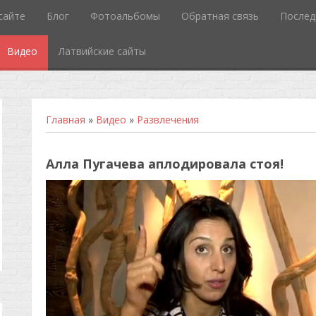
сайте
Блог
Фотоальбомы
Обратная связь
Послед
Видео
Латвийские сайты
Главная
»
Видео
»
Развлечения
Алла Пугачева аплодировала стоя!