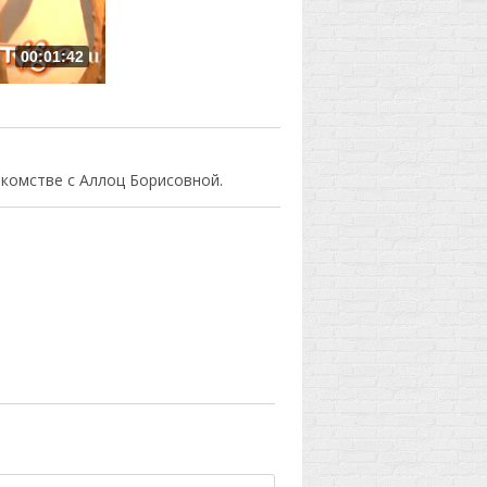
00:01:42
акомстве с Аллоц Борисовной.