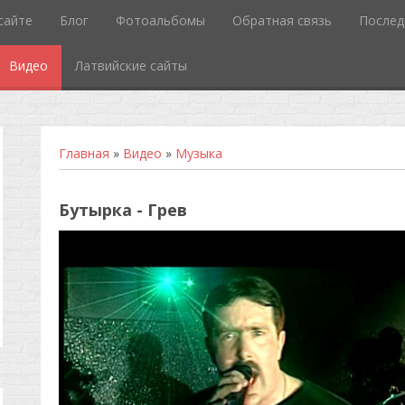
сайте
Блог
Фотоальбомы
Обратная связь
Послед
Видео
Латвийские сайты
Главная
»
Видео
»
Музыка
Бутырка - Грев