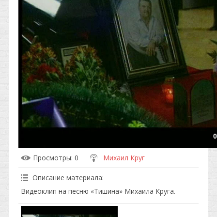
0
Просмотры
: 0
Михаил Круг
Описание материала
:
Видеоклип на песню «Тишина» Михаила Круга.