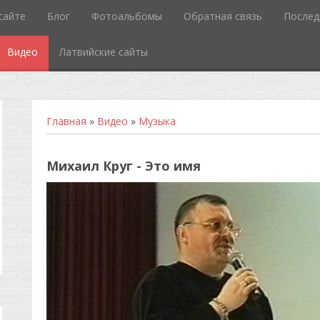
сайте
Блог
Фотоальбомы
Обратная связь
Послед
Видео
Латвийские сайты
Главная
»
Видео
»
Музыка
Михаил Круг - Это имя