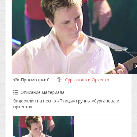
0
Просмотры
: 0
Сурганова и Оркестр
Описание материала
:
Видеоклип на песню «Птицы» группы «Сурганова и
оркестр».