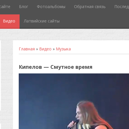
сайте
Блог
Фотоальбомы
Обратная связь
Послед
Видео
Латвийские сайты
Главная
»
Видео
»
Музыка
Кипелов — Смутное время