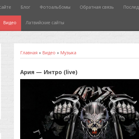
сайте
Блог
Фотоальбомы
Обратная связь
Послед
Видео
Латвийские сайты
Главная
»
Видео
»
Музыка
Ария — Интро (live)