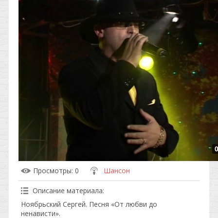
Просмотры
: 0
Шансон
Описание материала
:
Ноябрьский Сергей. Песня «От любви до
ненависти».