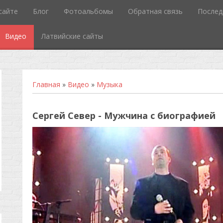
сайте
Блог
Фотоальбомы
Обратная связь
Послед
Видео
Латвийские сайты
Главная
»
Видео
»
Музыка
Сергей Север - Мужчина с биографией