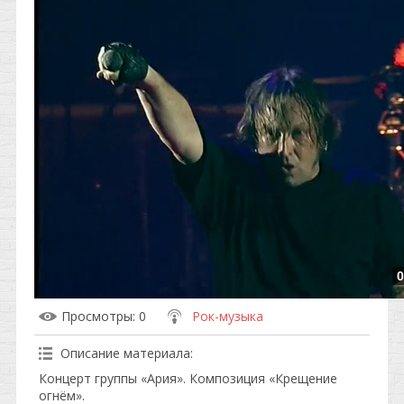
0
Просмотры
: 0
Рок-музыка
Описание материала
:
Концерт группы «Ария». Композиция «Крещение
огнём».