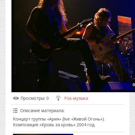
0
Просмотры
: 0
Рок-музыка
Описание материала
:
Концерт группы «Ария» (live «Живой Огонь»).
Композиция «Кровь за кровь» 2004 год.