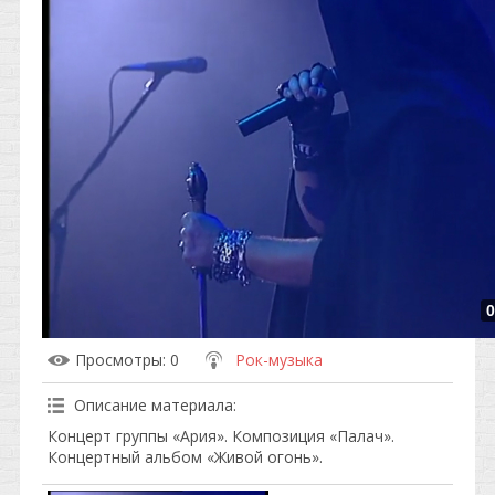
0
Просмотры
: 0
Рок-музыка
Описание материала
:
Концерт группы «Ария». Композиция «Палач».
Концертный альбом «Живой огонь».