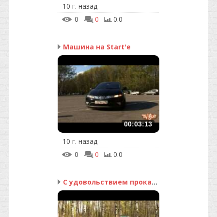
10 г. назад
0
0
0.0
Машина на Start'е
00:03:13
10 г. назад
0
0
0.0
С удовольствием прокачу!