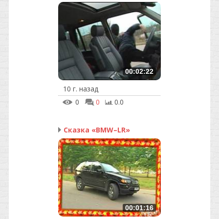
00:02:22
10 г. назад
0
0
0.0
Сказка «BMW–LR»
00:01:16