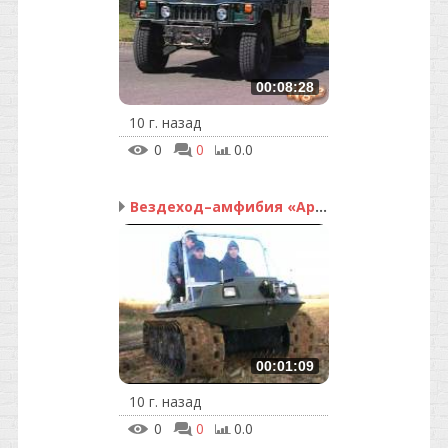
00:08:28
10 г. назад
0
0
0.0
Вездеход–амфибия «Арго»
00:01:09
10 г. назад
0
0
0.0