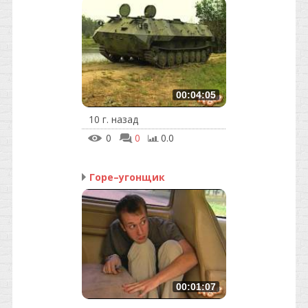
00:04:05
10 г. назад
0
0
0.0
Горе–угонщик
00:01:07