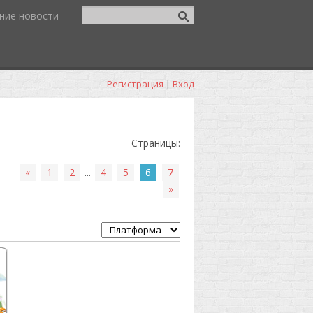
ние новости
Регистрация
|
Вход
Страницы
:
«
1
2
...
4
5
6
7
»