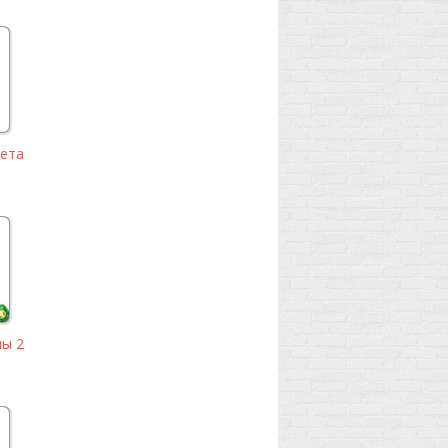
ета
ы 2