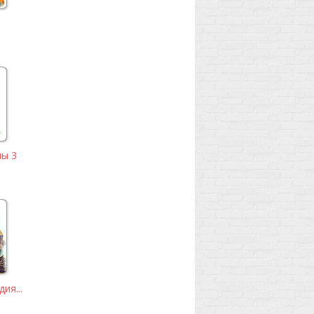
ы 3
ия...