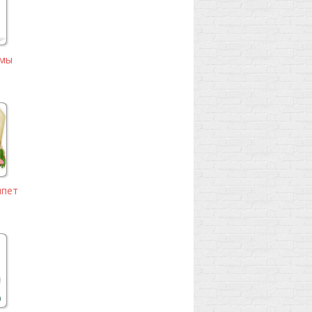
умы
ипет