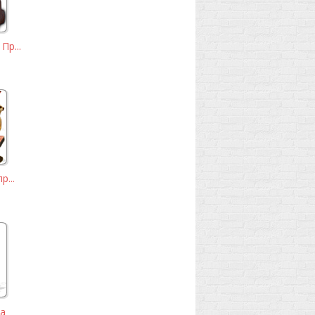
Пр...
р...
а