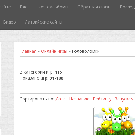
сайте
Блог
Фотоальбомы
Обратная связь
Послед
Видео
Латвийские сайты
Главная
»
Онлайн игры
» Головоломки
В категории игр
:
115
Показано игр
:
91-108
Сортировать по
:
Дате
·
Названию
·
Рейтингу
·
Запускам