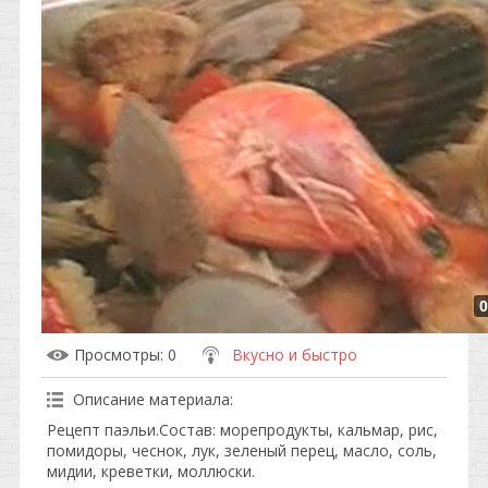
0
Просмотры
: 0
Вкусно и быстро
Описание материала
:
Рецепт паэльи.Состав: морепродукты, кальмар, рис,
помидоры, чеснок, лук, зеленый перец, масло, соль,
мидии, креветки, моллюски.