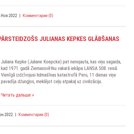
.Ноя.2022
|
Комментарии (0)
: PĀRSTEIDZOŠS JULIANAS KEPKES GLĀBŠANAS
Juliana Kepke (Juliane Koepcke) pat nenojauta, kas viņu sagaida,
kad 1971. gadā Ziemassvētku vakarā iekāpa LANSA 508. reisā.
Vienīgā izdzīvojusi lidmašīnas katastrofā Peru, 11 dienas viņa
pavadīja džungļos, meklējot ceļu atpakaļ uz civilizāciju.
Читать дальше »
юн.2022
|
Комментарии (0)