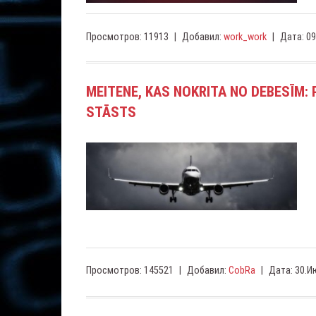
Просмотров:
11913
|
Добавил:
work_work
|
Дата:
09
MEITENE, KAS NOKRITA NO DEBESĪM
STĀSTS
Просмотров:
145521
|
Добавил:
CobRa
|
Дата:
30.И