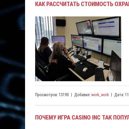
КАК РАССЧИТАТЬ СТОИМОСТЬ ОХР
Просмотров:
13190
|
Добавил:
work_work
|
Дата:
11
ПОЧЕМУ ИГРА CASINO INC ТАК ПОПУ