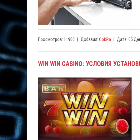
Просмотров:
11900
|
Добавил:
CobRa
|
Дата:
05.Де
WIN WIN CASINO: УСЛОВИЯ УСТАНО